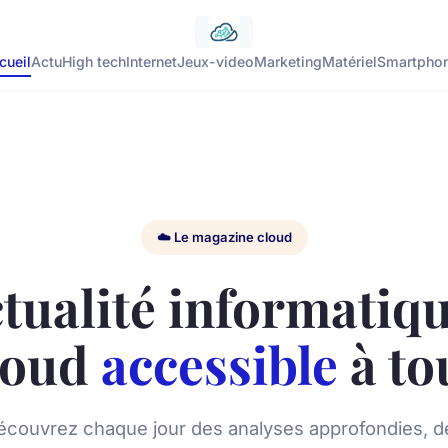
cueil
Actu
High tech
Internet
Jeux-video
Marketing
Matériel
Smartpho
☁️ Le magazine cloud
ctualité informatiqu
loud
accessible
à to
écouvrez chaque jour des analyses approfondies, d