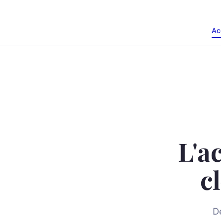
Ac
L'a
c
D