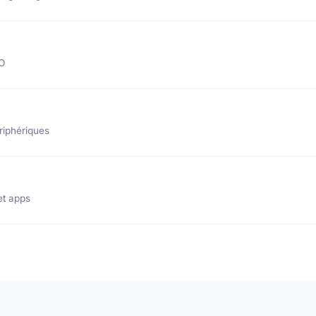
EO
riphériques
et apps