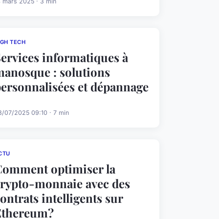
4 mars 2025 · 3 min
IGH TECH
ervices informatiques à
anosque : solutions
ersonnalisées et dépannage
8/07/2025 09:10 · 7 min
CTU
Comment optimiser la
crypto-monnaie avec des
ontrats intelligents sur
Ethereum?