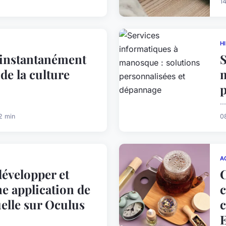
1
H
instantanément
S
 de la culture
m
p
...
2 min
0
A
velopper et
e application de
uelle sur Oculus
c