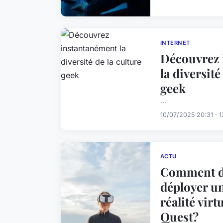
INTERNET
Découvrez 
la diversité
geek
...
10/07/2025 20:31 · 1
ACTU
Comment dé
déployer un
réalité virt
Quest?