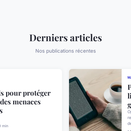
Derniers articles
Nos publications récentes
M
ls pour protéger
l
s des menaces
g
s
O
r
d
0 min