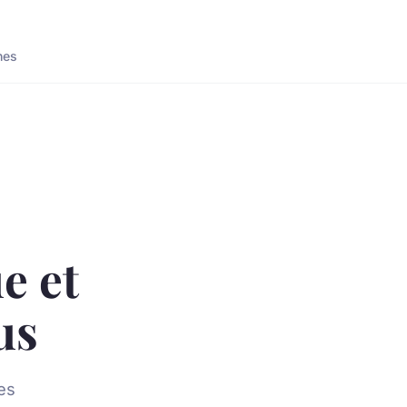
nes
e et
us
es