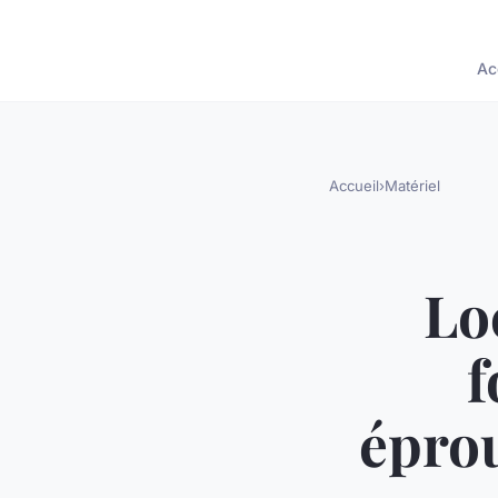
Ac
Accueil
›
Matériel
Lo
f
éprou