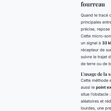
fourreau
Quand le tracé 
principales entr
précise, repose 
Cette micro-sond
un signal à
33 k
récepteur de su
suivre le trajet
de terre ou de b
L'usage de la 
Cette méthode e
aussi le
point e
situe l’obstacle
aléatoires et ré
lourdes, une pr