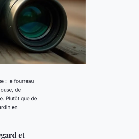
se : le fourreau
louse, de
e. Plutôt que de
ardin en
egard et