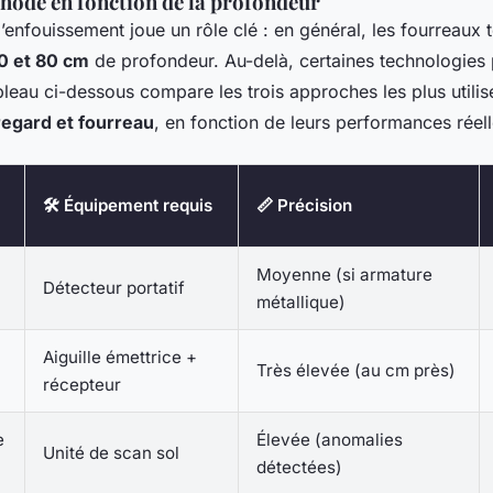
thode en fonction de la profondeur
enfouissement joue un rôle clé : en général, les fourreaux 
0 et 80 cm
de profondeur. Au-delà, certaines technologies
ableau ci-dessous compare les trois approches les plus utilis
 regard et fourreau
, en fonction de leurs performances réelle
🛠️ Équipement requis
📏 Précision
Moyenne (si armature
Détecteur portatif
métallique)
Aiguille émettrice +
Très élevée (au cm près)
récepteur
e
Élevée (anomalies
Unité de scan sol
détectées)