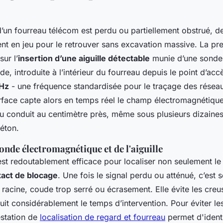
d’un fourreau télécom est perdu ou partiellement obstrué, 
ent en jeu pour le retrouver sans excavation massive. La pre
sur l’
insertion d’une aiguille détectable
munie d’une sonde 
e, introduite à l’intérieur du fourreau depuis le point d’ac
Hz
- une fréquence standardisée pour le traçage des réseau
rface capte alors en temps réel le champ électromagnétique
 du conduit au centimètre près, même sous plusieurs dizaine
éton.
sonde électromagnétique et de l'aiguille
st redoutablement efficace pour localiser non seulement le
xact de blocage
. Une fois le signal perdu ou atténué, c’est 
 : racine, coude trop serré ou écrasement. Elle évite les cre
duit considérablement le temps d’intervention. Pour éviter le
estation de
localisation de regard et fourreau
permet d'identi