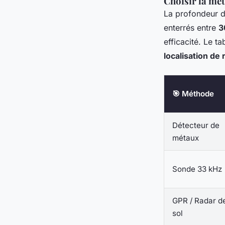
Choisir la mé
La profondeur d’
enterrés entre
3
efficacité. Le t
localisation de
🎯 Méthode
Détecteur de
métaux
Sonde 33 kHz
GPR / Radar d
sol