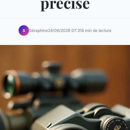
précise
Séraphine
24/06/2026 07:31
8 min de lecture
S