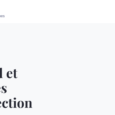
nes
 et
es
ection