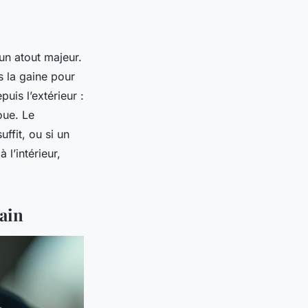
 un atout majeur.
s la gaine pour
puis l’extérieur :
oue. Le
ffit, ou si un
 l’intérieur,
rain