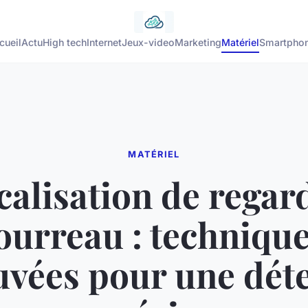
cueil
Actu
High tech
Internet
Jeux-video
Marketing
Matériel
Smartpho
MATÉRIEL
calisation de regard
ourreau : techniqu
vées pour une dét