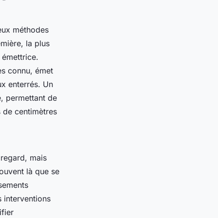
deux méthodes
mière, la plus
émettrice.
cès connu, émet
x enterrés. Un
, permettant de
s de centimètres
 regard, mais
souvent là que se
usements
s interventions
fier